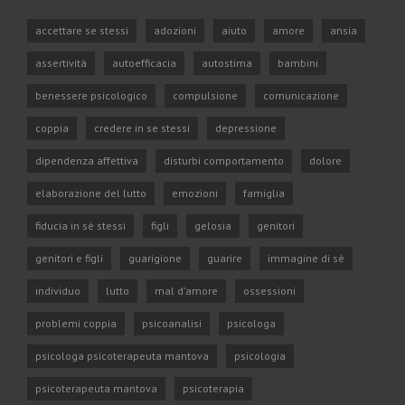
accettare se stessi
adozioni
aiuto
amore
ansia
assertività
autoefficacia
autostima
bambini
benessere psicologico
compulsione
comunicazione
coppia
credere in se stessi
depressione
dipendenza affettiva
disturbi comportamento
dolore
elaborazione del lutto
emozioni
famiglia
fiducia in sè stessi
figli
gelosia
genitori
genitori e figli
guarigione
guarire
immagine di sè
individuo
lutto
mal d'amore
ossessioni
problemi coppia
psicoanalisi
psicologa
psicologa psicoterapeuta mantova
psicologia
psicoterapeuta mantova
psicoterapia