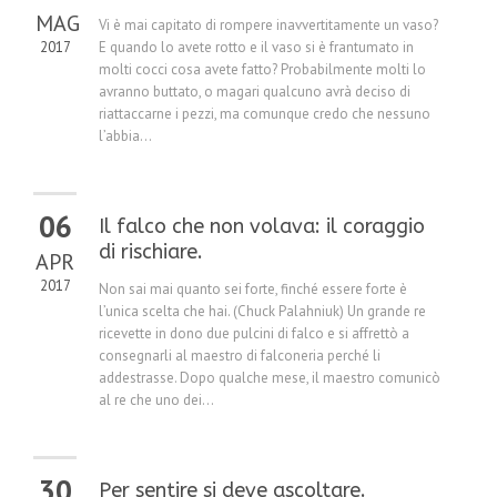
MAG
Vi è mai capitato di rompere inavvertitamente un vaso?
2017
E quando lo avete rotto e il vaso si è frantumato in
molti cocci cosa avete fatto? Probabilmente molti lo
avranno buttato, o magari qualcuno avrà deciso di
riattaccarne i pezzi, ma comunque credo che nessuno
l’abbia...
06
Il falco che non volava: il coraggio
di rischiare.
APR
2017
Non sai mai quanto sei forte, finché essere forte è
l’unica scelta che hai. (Chuck Palahniuk) Un grande re
ricevette in dono due pulcini di falco e si affrettò a
consegnarli al maestro di falconeria perché li
addestrasse. Dopo qualche mese, il maestro comunicò
al re che uno dei...
30
Per sentire si deve ascoltare.