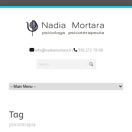
info@nadiamortara.it |
392.272-70-00
Tag
psicoterapia