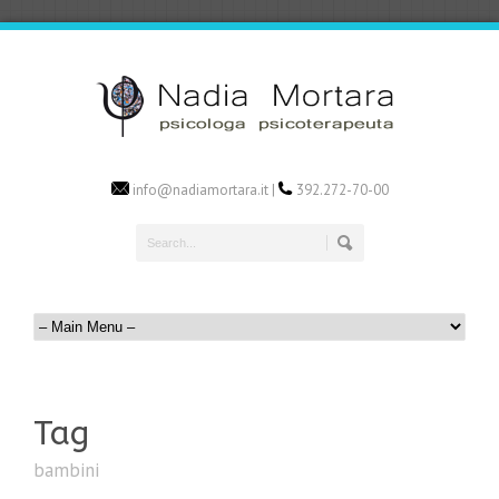
info@nadiamortara.it |
392.272-70-00
Tag
bambini