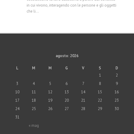
in cui vivono, interagendo con le persone e gli oggetti
che li...
agosto: 2026
L
M
M
G
V
S
D
1
2
3
4
5
6
7
8
9
10
11
12
13
14
15
16
17
18
19
20
21
22
23
24
25
26
27
28
29
30
31
« mag