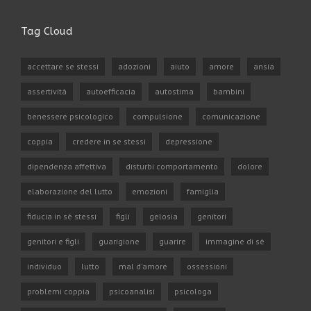
Tag Cloud
accettare se stessi
adozioni
aiuto
amore
ansia
assertività
autoefficacia
autostima
bambini
benessere psicologico
compulsione
comunicazione
coppia
credere in se stessi
depressione
dipendenza affettiva
disturbi comportamento
dolore
elaborazione del lutto
emozioni
famiglia
fiducia in sè stessi
figli
gelosia
genitori
genitori e figli
guarigione
guarire
immagine di sè
individuo
lutto
mal d'amore
ossessioni
problemi coppia
psicoanalisi
psicologa