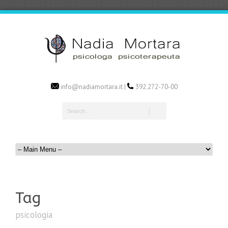
info@nadiamortara.it |
392.272-70-00
Tag
psicologia