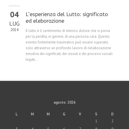
04
L’esperienza del Lutto: significato
ed eleborazione
LUG
2014
Il lutto è il sentimento di intenso dolore che si prova
per la perdita, in genere, di una persona cara. Questo
evento fortemente traumatico può essere superato
solo attraverso un profondo lavoro di rielaborazione
emotiva dei significati, dei vissuti e dei processi sociali
legati...
agosto: 2026
L
M
M
G
V
S
D
1
2