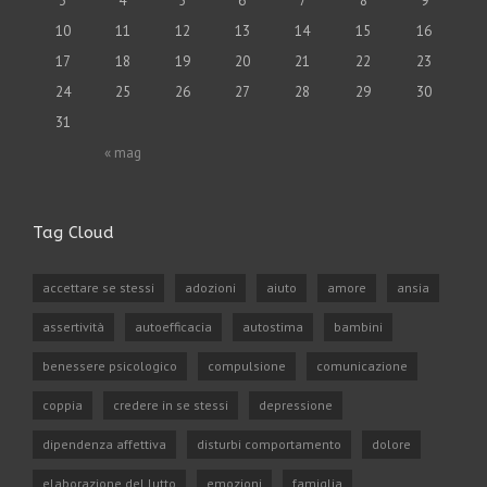
3
4
5
6
7
8
9
10
11
12
13
14
15
16
17
18
19
20
21
22
23
24
25
26
27
28
29
30
31
« mag
Tag Cloud
accettare se stessi
adozioni
aiuto
amore
ansia
assertività
autoefficacia
autostima
bambini
benessere psicologico
compulsione
comunicazione
coppia
credere in se stessi
depressione
dipendenza affettiva
disturbi comportamento
dolore
elaborazione del lutto
emozioni
famiglia