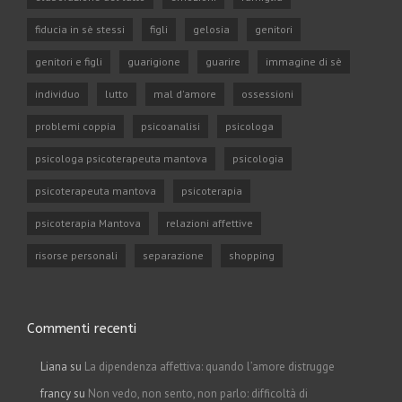
fiducia in sè stessi
figli
gelosia
genitori
genitori e figli
guarigione
guarire
immagine di sè
individuo
lutto
mal d'amore
ossessioni
problemi coppia
psicoanalisi
psicologa
psicologa psicoterapeuta mantova
psicologia
psicoterapeuta mantova
psicoterapia
psicoterapia Mantova
relazioni affettive
risorse personali
separazione
shopping
Commenti recenti
Liana su
La dipendenza affettiva: quando l’amore distrugge
francy su
Non vedo, non sento, non parlo: difficoltà di