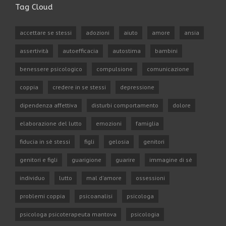
Tag Cloud
accettare se stessi
adozioni
aiuto
amore
ansia
assertività
autoefficacia
autostima
bambini
benessere psicologico
compulsione
comunicazione
coppia
credere in se stessi
depressione
dipendenza affettiva
disturbi comportamento
dolore
elaborazione del lutto
emozioni
famiglia
fiducia in sè stessi
figli
gelosia
genitori
genitori e figli
guarigione
guarire
immagine di sè
individuo
lutto
mal d'amore
ossessioni
problemi coppia
psicoanalisi
psicologa
psicologa psicoterapeuta mantova
psicologia