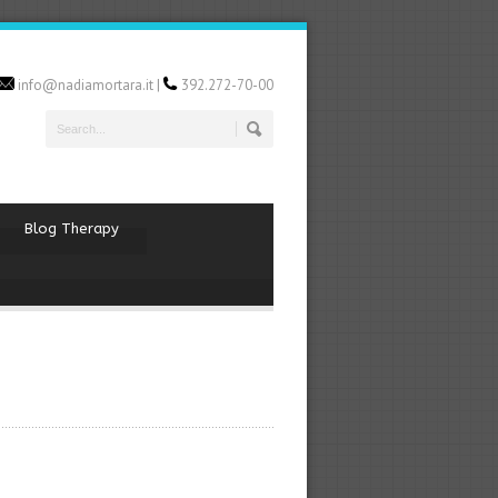
info@nadiamortara.it |
392.272-70-00
Blog Therapy