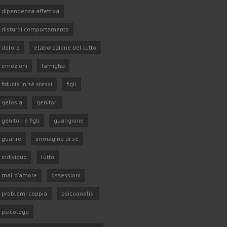
dipendenza affettiva
disturbi comportamento
dolore
elaborazione del lutto
emozioni
famiglia
fiducia in sè stessi
figli
gelosia
genitori
genitori e figli
guarigione
guarire
immagine di sè
individuo
lutto
mal d'amore
ossessioni
problemi coppia
psicoanalisi
psicologa