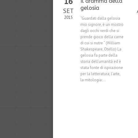
16
Il dramma della
gelosia
SET
2015
“Guardati dalla gelosia
mio signore, è un mostro
dagli occhi verdi che si
prende gioco della carne
di cui si nutre “ (William
Shakespeare, Otello) La
gelosia fa parte della
storia dell’umanità ed è
stata fonte di ispirazione
per la letteratura, l’arte,
la mitologia:...