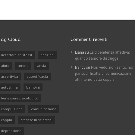
Tag Cloud
Commenti recenti
Liana su
La dipendenza affettiva:
accettare se stessi
adozioni
quando l’amore distrugge
aiuto
amore
ansia
francy su
Non vedo, non sento, non
parlo: difficoltà di comunicazione
assertività
autoefficacia
all’interno della coppia
autostima
bambini
benessere psicologico
compulsione
comunicazione
coppia
credere in se stessi
depressione