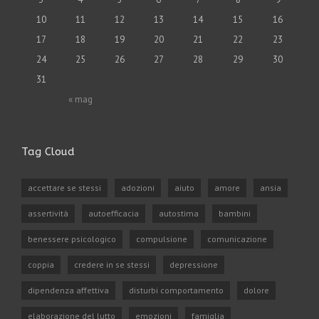
10
11
12
13
14
15
16
17
18
19
20
21
22
23
24
25
26
27
28
29
30
31
« mag
Tag Cloud
accettare se stessi
adozioni
aiuto
amore
ansia
assertività
autoefficacia
autostima
bambini
benessere psicologico
compulsione
comunicazione
coppia
credere in se stessi
depressione
dipendenza affettiva
disturbi comportamento
dolore
elaborazione del lutto
emozioni
famiglia