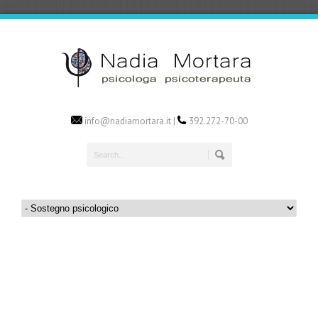
info@nadiamortara.it |
392.272-70-00