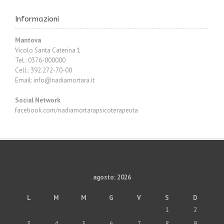
Informazioni
Mantova
Vicolo Santa Caterina 1
Tel.: 0376-000000
Cell.: 392.272-70-00
Email:
info@nadiamortara.it
Social Network
facebook.com/nadiamortarapsicoterapeuta
agosto: 2026
L
M
M
G
V
S
D
1
2
3
4
5
6
7
8
9