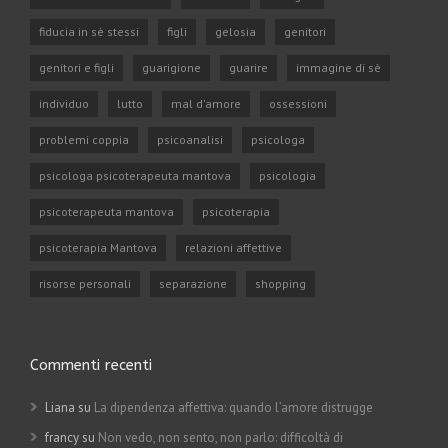
fiducia in sè stessi
figli
gelosia
genitori
genitori e figli
guarigione
guarire
immagine di sè
individuo
lutto
mal d'amore
ossessioni
problemi coppia
psicoanalisi
psicologa
psicologa psicoterapeuta mantova
psicologia
psicoterapeuta mantova
psicoterapia
psicoterapia Mantova
relazioni affettive
risorse personali
separazione
shopping
Commenti recenti
Liana su
La dipendenza affettiva: quando l’amore distrugge
francy su
Non vedo, non sento, non parlo: difficoltà di